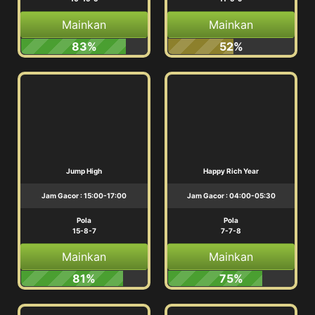
Mainkan
Mainkan
83%
52%
Jump High
Happy Rich Year
Jam Gacor : 15:00-17:00
Jam Gacor : 04:00-05:30
Pola
Pola
15-8-7
7-7-8
Mainkan
Mainkan
81%
75%