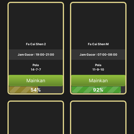
Fa Cai Shen 2
Fa Cai Shen M
Jam Gacor : 19:00-21:00
Jam Gacor : 07:00-08:00
Pola
Pola
14-7-7
11-9-10
Mainkan
Mainkan
54%
92%