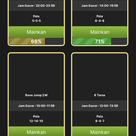
Jam Gacor : 22:00-23:59
Jam Gacor : 14:00-15:59
Pola
Pola
5-5-5
6-4-6
Mainkan
Mainkan
66%
71%
Rave Jump 2 M
6 Toros
Jam Gacor : 10:00-11:59
Jam Gacor : 12:00-13:59
Pola
Pola
12-14-10
8-4-7
Mainkan
Mainkan