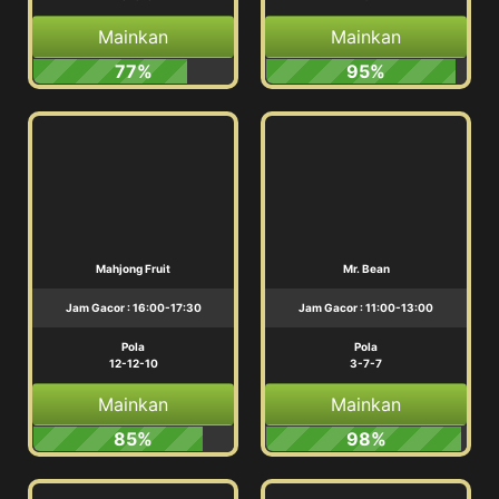
Mainkan
Mainkan
77%
95%
Mahjong Fruit
Mr. Bean
Jam Gacor : 16:00-17:30
Jam Gacor : 11:00-13:00
Pola
Pola
12-12-10
3-7-7
Mainkan
Mainkan
85%
98%