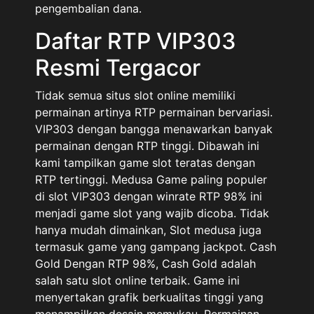
pengembalian dana.
Daftar RTP VIP303
Resmi Tergacor
Tidak semua situs slot online memiliki
permainan artinya RTP permainan bervariasi.
VIP303 dengan bangga menawarkan banyak
permainan dengan RTP tinggi. Dibawah ini
kami tampilkan game slot teratas dengan
RTP tertinggi. Medusa Game paling populer
di slot VIP303 dengan winrate RTP 98% ini
menjadi game slot yang wajib dicoba. Tidak
hanya mudah dimainkan, Slot medusa juga
termasuk game yang gampang jackpot. Cash
Gold Dengan RTP 98%, Cash Gold adalah
salah satu slot online terbaik. Game ini
menyertakan grafik berkualitas tinggi yang
menampilkan desain memukau. Permainan