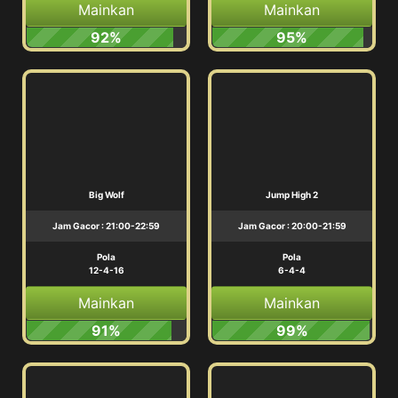
Mainkan
Mainkan
92%
95%
Big Wolf
Jump High 2
Jam Gacor : 21:00-22:59
Jam Gacor : 20:00-21:59
Pola
Pola
12-4-16
6-4-4
Mainkan
Mainkan
91%
99%