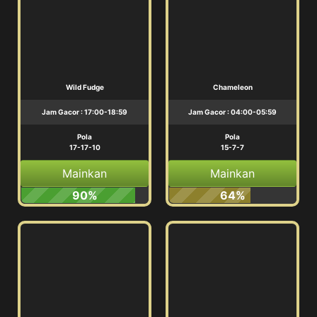
Wild Fudge
Chameleon
Jam Gacor : 17:00-18:59
Jam Gacor : 04:00-05:59
Pola
Pola
17-17-10
15-7-7
Mainkan
Mainkan
90%
64%