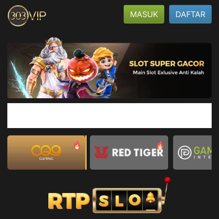
MASUK
DAFTAR