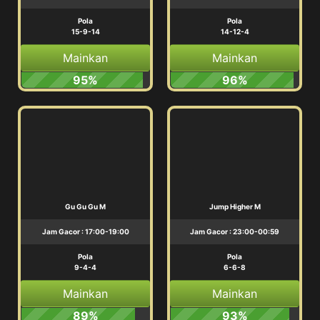
Pola
Pola
15-9-14
14-12-4
Mainkan
Mainkan
95%
96%
Gu Gu Gu M
Jump Higher M
Jam Gacor : 17:00-19:00
Jam Gacor : 23:00-00:59
Pola
Pola
9-4-4
6-6-8
Mainkan
Mainkan
89%
93%